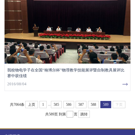
我校物电学子在全国“翰博尔杯”物理教学技能展评暨自制教具展评比
赛中获佳绩
2016/08/04
...
共7064条
上页
1
585
586
587
588
589
下页
共589页
到第
页
跳转