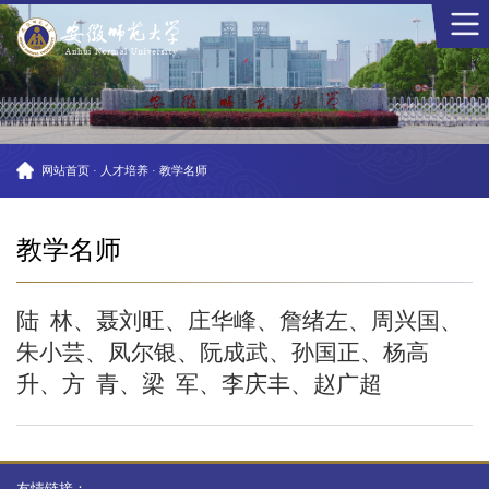
网站首页
·
人才培养
·
教学名师
教学名师
陆
林、聂刘旺
、
庄华峰、詹绪左、周兴国、
朱小芸、凤尔银、阮成武、孙国正、杨高
升、方
青、梁
军、李庆丰、赵广超