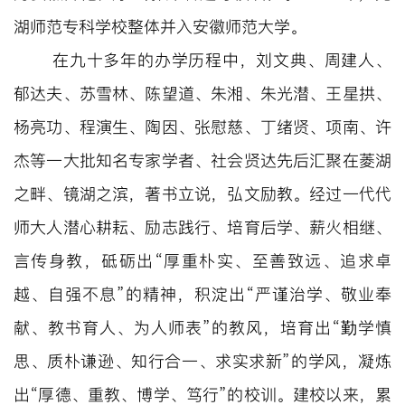
湖师范专科学校整体并入安徽师范大学。
在九十多年的办学历程中，刘文典、周建人、
郁达夫、苏雪林、陈望道、朱湘、朱光潜、王星拱、
杨亮功、程演生、陶因、张慰慈、丁绪贤、项南、许
杰等一大批知名专家学者、社会贤达先后汇聚在菱湖
之畔、镜湖之滨，著书立说，弘文励教。经过一代代
师大人潜心耕耘、励志践行、培育后学、薪火相继、
言传身教，砥砺出“厚重朴实、至善致远、追求卓
越、自强不息”的精神，积淀出“严谨治学、敬业奉
献、教书育人、为人师表”的教风，培育出“勤学慎
思、质朴谦逊、知行合一、求实求新”的学风，凝炼
出“厚德、重教、博学、笃行”的校训。建校以来，累