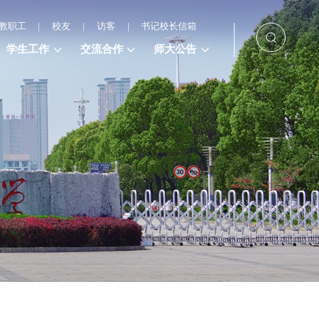
教职工
|
校友
|
访客
|
书记校长信箱
学生工作
交流合作
师大公告