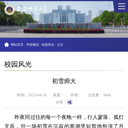
网站首页
·
学校概况
·
校园风光
·
正文
校园风光
初雪师大
时间：2023-04-24
来源：
作者：
点击量：
3064
分享：
昨夜同过往的每一个夜晚一样，行人寥落、孤灯
无辰，但一场初雪在沉寂的寒潮里短暂地扮演了月