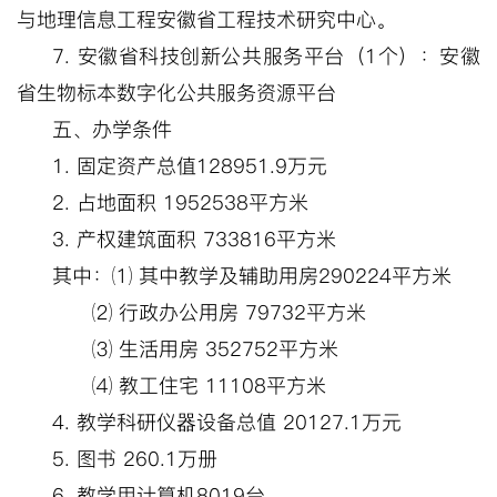
与地理信息工程安徽省工程技术研究中心。
7.
安徽省科技创新公共服务平台（
1
个）：
安徽
省生物标本数字化公共服务资源平台
五、办学条件
1.
固定资产总值
128951.9
万元
2.
占地面积
1952538
平方米
3.
产权建筑面积
733816
平方米
其中：⑴ 其中教学及辅助用房
290224
平方米
⑵ 行政办公用房
79732
平方米
⑶ 生活用房
352752
平方米
⑷ 教工住宅
11108
平方米
4.
教学科研仪器设备总值
20127.1
万元
5.
图书
260.1
万册
6.
教学用计算机
8019
台