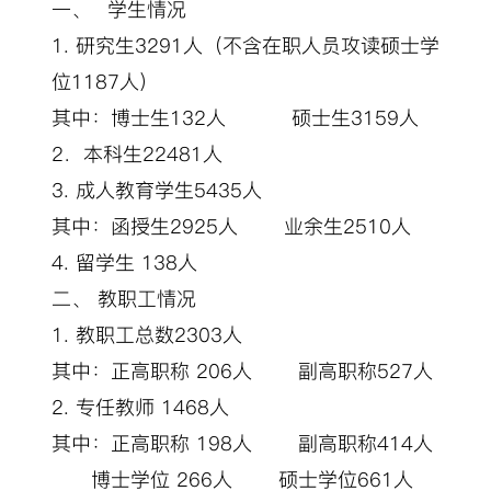
一、
学生情况
1.
研究生
3291
人（不含在职人员攻读硕士学
位
1187
人）
其中：博士生
132
人
硕士生
3159
人
2
．本科生
22481
人
3.
成人教育学生
5435
人
其中：函授生
2925
人
业余生
2510
人
4.
留学生
138
人
二、 教职工情况
1.
教职工总数
2303
人
其中：正高职称
206
人
副高职称
527
人
2.
专任教师
1468
人
其中：正高职称
198
人
副高职称
414
人
博士学位
266
人
硕士学位
661
人