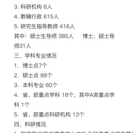
3.
科研机构
6
人
4.
教辅行政
615
人
5.
研究生指导教师
416
人
其中：硕士生导师
385
人
博士、硕士导
师
31
人
三、学科专业情况
1
．博士点
7
个
2
．硕士点
88
个
3
．本科专业
60
个
4
．省、部重点学科
18
个，其中
A
类重点学
科
1
个
5
．省、部重点科研机构
13
个
四、科研情况