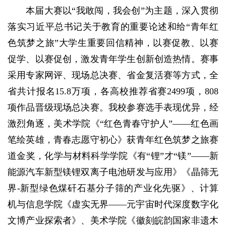
本届大赛以“我敢闯，我会创”为主题，深入贯彻
落实习近平总书记关于教育的重要论述和给“青年红
色筑梦之旅”大学生重要回信精神，以赛促教、以赛
促学、以赛促创，激发青年学生创新创造热情。赛事
采用专家网评、现场总决赛、省金复活赛等方式，全
省共计报名15.8万项，各高校推荐省赛2499项，808
项作品晋级现场总决赛。我校参赛选手表现优异，经
激烈角逐，美术学院《“红色青春守护人”——红色画
笔绘英雄，青春志愿守初心》获青年红色筑梦之旅赛
道金奖，化学与材料科学学院《有“锂”才“镁”——新
能源汽车新型镁锂双离子电池研发与应用》《晶筛无
界-新型绿色煤矸石基分子筛的产业化先驱》、计算
机与信息学院《虚实无界——元宇宙时代深度数字化
文博产业探索者》、美术学院《徽刻皖韵国家非遗木