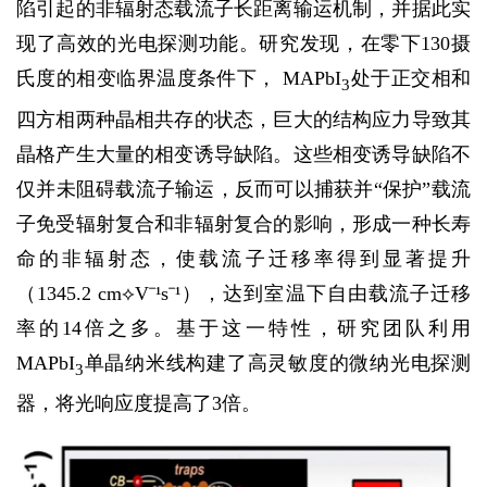
陷引起的非辐射态载流子长距离输运机制，并据此实
现了高效的光电探测功能。研究发现，在零下130摄
氏度的相变临界温度条件下， MAPbI
处于正交相和
3
四方相两种晶相共存的状态，巨大的结构应力导致其
晶格产生大量的相变诱导缺陷。这些相变诱导缺陷不
仅并未阻碍载流子输运，反而可以捕获并“保护”载流
子免受辐射复合和非辐射复合的影响，形成一种长寿
命的非辐射态，使载流子迁移率得到显著提升
（1345.2 cm⟡V⁻¹s⁻¹），达到室温下自由载流子迁移
率的14倍之多。基于这一特性，研究团队利用
MAPbI
单晶纳米线构建了高灵敏度的微纳光电探测
3
器，将光响应度提高了3倍。