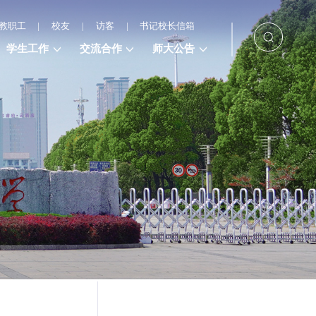
教职工
|
校友
|
访客
|
书记校长信箱
学生工作
交流合作
师大公告