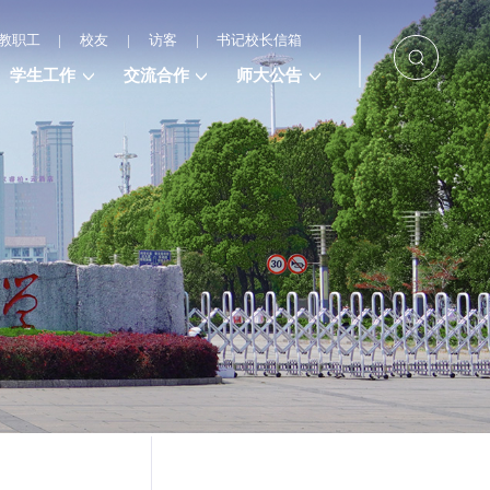
教职工
|
校友
|
访客
|
书记校长信箱
学生工作
交流合作
师大公告