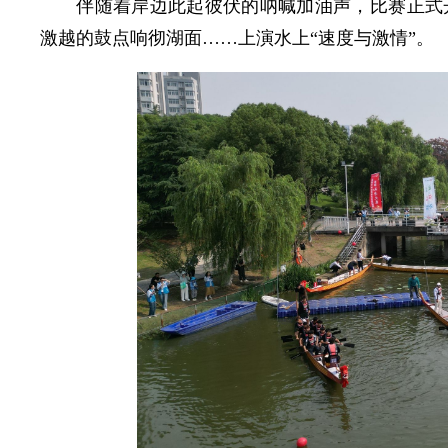
伴随着岸边此起彼伏的呐喊加油声，比赛正式
激越的鼓点响彻湖面……上演水上“速度与激情”。