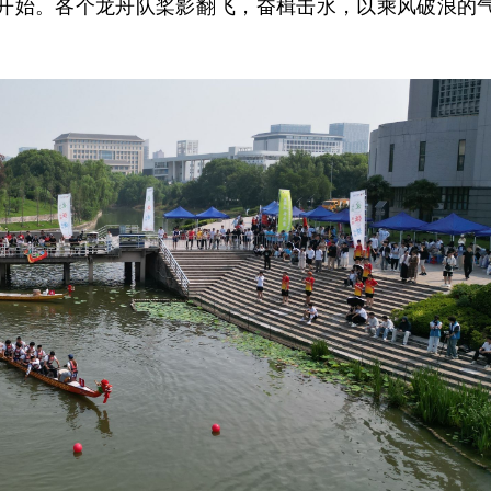
开始。各个龙舟队桨影翻飞，奋楫击水，以乘风破浪的