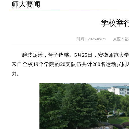
师大要闻
学校举行
时间：2025-05-25
来源：党
碧波荡漾，号子铿锵。5月25日，安徽师范大
来自全校19个学院的20支队伍共计280名运动员
力。