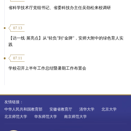
省科学技术厅党组书记、省委科技办主任吴劲松来校调研
07.13
【访一线·展亮点】从“轻负”到“金牌”，安师大附中的绿色育人实
践
07.11
学校召开上半年工作总结暨暑期工作布置会
友情链接：
中华人民共和国教育部
安徽省教育厅
清华大学
北京大学
北京师范大学
华东师范大学
南京师范大学