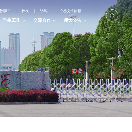
教职工
|
校友
|
访客
|
书记校长信箱
学生工作
交流合作
师大公告