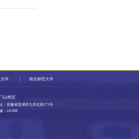
范大学
南京师范大学
门山校区
址：安徽省芜湖市九华北路171号
编：241008