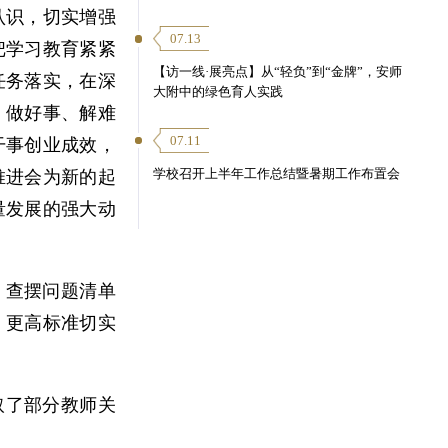
认识，切实增强
07.13
把学习教育紧紧
【访一线·展亮点】从“轻负”到“金牌”，安师
任务落实，在深
大附中的绿色育人实践
、做好事、解难
07.11
干事创业成效，
学校召开上半年工作总结暨暑期工作布置会
推进会为新的起
量发展的强大动
、查摆问题清单
、更高标准切实
取了部分教师关