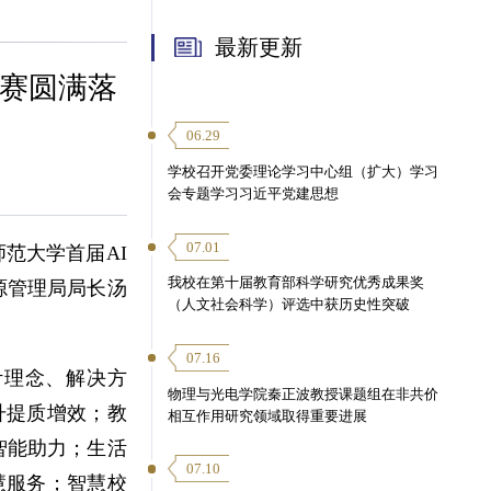
最新更新
大赛圆满落
06.29
学校召开党委理论学习中心组（扩大）学习
会专题学习习近平党建思想
07.01
范大学首届AI
我校在第十届教育部科学研究优秀成果奖
源管理局局长汤
（人文社会科学）评选中获历史性突破
07.16
计理念、解决方
物理与光电学院秦正波教授课题组在非共价
升提质增效；教
相互作用研究领域取得重要进展
智能助力；生活
07.10
慧服务；智慧校