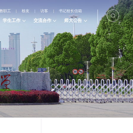
教职工
|
校友
|
访客
|
书记校长信箱
学生工作
交流合作
师大公告