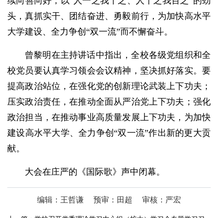
续向善向好，以“人一之我十之、人十之我百之”的劲
头，真抓实干、团结奋进、勇毅前行，为加快高水平
大学建设、全力争创“双一流”而不懈奋斗。
曾黎明在主持讲话中指出，全校各级党组织和全
校党员要认真学习领会会议精神，坚决抓好落实。要
提高政治站位，在强化党的创新理论武装上下功夫；
压实政治责任，在推动全面从严治党上下功夫；强化
政治担当，在推动事业高质量发展上下功夫，为加快
建设高水平大学、全力争创“双一流”作出新的更大贡
献。
大会在庄严的《国际歌》声中闭幕。
编辑：王哲谦
预审：田超
审核：严宏