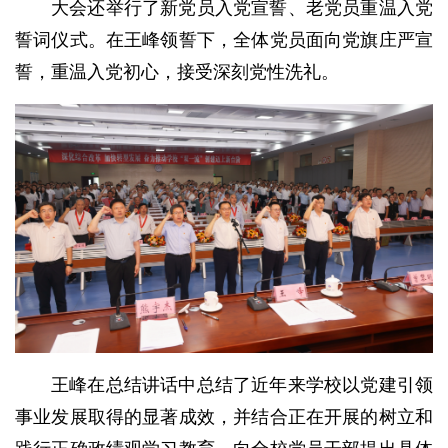
大会还举行了新党员入党宣誓、老党员重温入党
誓词仪式。在王峰领誓下，全体党员面向党旗庄严宣
誓，重温入党初心，接受深刻党性洗礼。
王峰在总结讲话中总结了近年来学校以党建引领
事业发展取得的显著成效，并结合正在开展的树立和