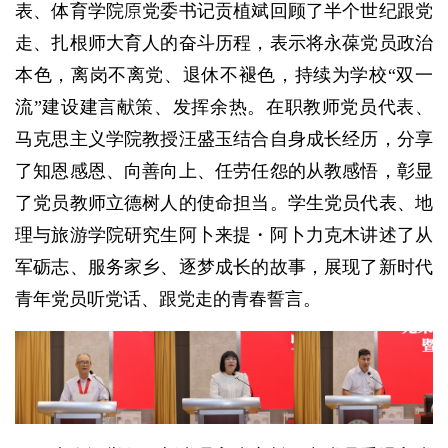
原
表、体育学院
党委书记贡植斌回顾了半个世纪跟党
走、扎根师大育人的奋斗历程，表示将永葆党员政治
本色，离岗不离党、退休不褪色，持续为学校“双一
流”建设建言献策、发挥余热。在职教师党员代表、
马克思主义学院教授汪盛玉结合自身成长经历，分享
了知恩感恩、向善向上、任劳任怨的从教感悟，彰显
了党员教师立德树人的使命担当。学生党员代表、地
理与旅游学院研究生阿卜来提・阿卜力克木讲述了从
军砺志、服务家乡、逐梦成长的故事，展现了新时代
青年党员听党话、跟党走的青春誓言。