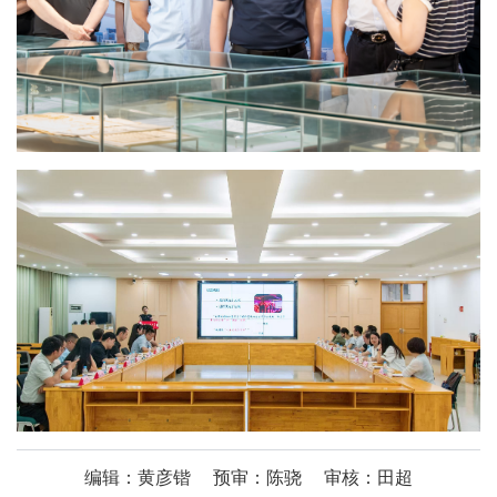
编辑：黄彦锴
预审：陈骁
审核：田超