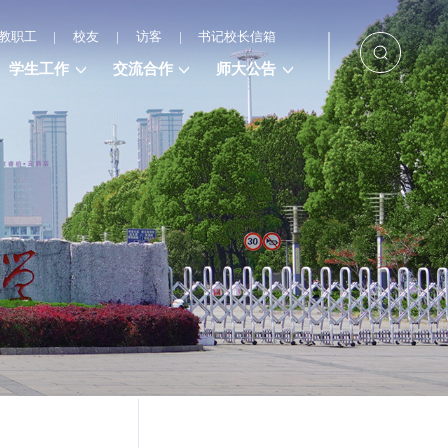
教职工
|
校友
|
访客
|
书记校长信箱
学生工作
交流合作
师大公告