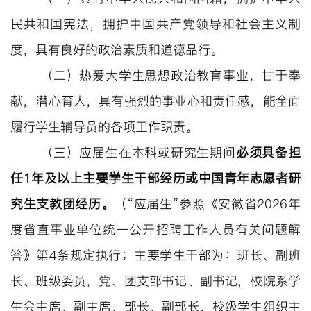
民共和国宪法，拥护中国共产党领导和社会主义制
度，具有良好的政治素质和道德品行。
（
二
）
热爱大学生思想政治教育事业，甘于奉
献，潜心育人，具有强
烈的事业心和责任感，能全面
履行学生辅导员的各项工作职责。
（
三
）
应届生在本科或研究生期间
必须
具备
担
任
1
年
及
以上
主要
学生干部
经历或
中国青年志愿者研
究生支教团
经历。
（
“应届生”参照《安徽省2026年
度省直事业单位统一公开招聘工作人员有关问题解
答》第4条规定执行；主要学生干部为：班长、副班
长、班级委员，党、团支部书记、副书记，校院系学
生会主席、副主席、部长、副部长，校级学生组织主