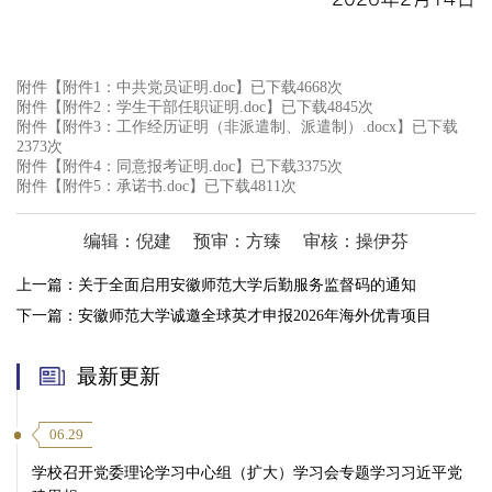
附件【
附件1：中共党员证明.doc
】已下载
4668
次
附件【
附件2：学生干部任职证明.doc
】已下载
4845
次
附件【
附件3：工作经历证明（非派遣制、派遣制）.docx
】已下载
2373
次
附件【
附件4：同意报考证明.doc
】已下载
3375
次
附件【
附件5：承诺书.doc
】已下载
4811
次
编辑：倪建
预审：方臻
审核：操伊芬
上一篇：
关于全面启用安徽师范大学后勤服务监督码的通知
下一篇：
安徽师范大学诚邀全球英才申报2026年海外优青项目
最新更新
06.29
学校召开党委理论学习中心组（扩大）学习会专题学习习近平党