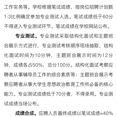
工作实务等。学校根据笔试成绩，按岗位招聘计划数
1
:3
比例确定参加
专业测试
人选。笔试成绩低于
60分
不得进入
专业测试
环节。笔试成绩在学校网站公布。
专业测试
。
专业测试
采取结构化面试和
主题班
会
展示方式进行
，
专业测试
考核顺序现场抽取
，
结构
化面试时间
为
10
分钟，
主题班会
展示
时间为
12分
钟，
成绩各占
50%
，
总分
100分。
结构化面试考察应
聘者从事辅导员工作的综合素质等
；
主题班会展示考
察应聘者从事大学生思想政治教育工作所必备的核心
能力。
专业测试成绩低于
70分者，不得录用。专业测
试成绩当场公布。
成绩
合成
。
应聘人员最终成绩以笔试成绩
×40%