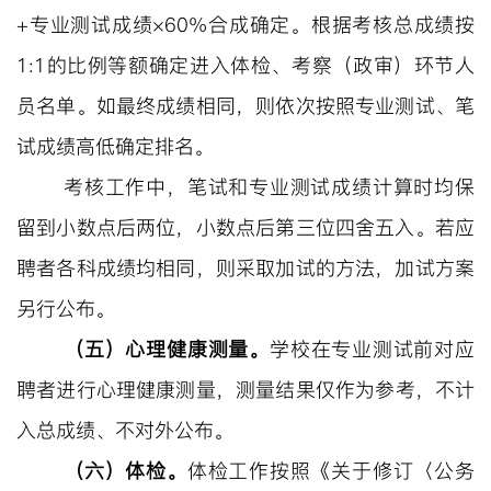
+
专业测试
成绩
×60%
合成确定
。根据考核总成绩按
1:1的比例等额确定进入体检、考察（政审）环节人
员名单。如最终成绩相同，则依次按照
专业测试
、笔
试成绩高低确定排名。
考核工作中，笔试和
专业测试
成绩计算时
均
保
留到小数点后两位，小数点后第三位四舍五入。
若应
聘者各科成绩均相同，则采取加试的方法，加试方案
另行公布
。
（
五
）
心理健康测量。
学校在
专业测试
前对应
聘者
进
行心理健康
测量
，
测量
结果仅作为参考，不计
入总成绩、不对外公布。
（六）体检。
体检工作按照《关于修订〈公务