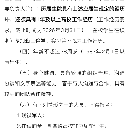
要负责人等）
；
历届生
除具有上述应届生规定的经历
外，还须
具有
1
年及以上高校工作经历
（工作经历
要
求，
截止
时间
为
202
6
年
3
月
31日
），在校学生在读
期间参加勤工俭学、实习等不视为工作经历。
（
四
）
年龄不超过
38周岁（198
7
年
2
月
1
日以
后出生）。
（
五
）身心健康，具备较强的组织管理、沟通
协调和文字表达等能力，善于与人沟通与合作，具有
较强的团队合作精神。
（
六
）有下列情形之一的人员，不得报考：
1.
现役军人；
2.
在读的全日制普通高校非应届毕业生；