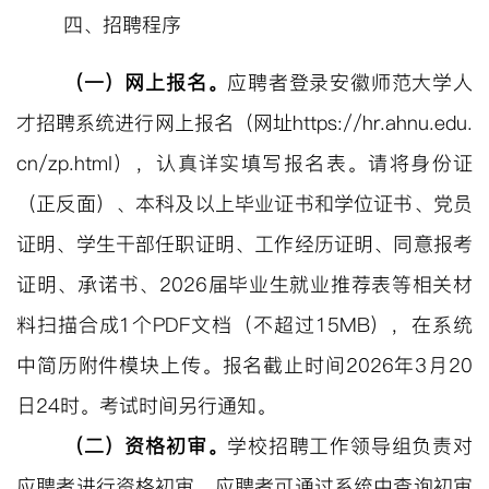
四、招聘程序
（一）网上报名。
应聘者
登录
安徽师范大学人
才招聘系统进行网上报名（
网址
http
s
://hr.ahnu.edu.
cn/zp.html），认真详实填写报名表。
请将身份证
（正反面）、本科及以上毕业证书和学位证书、党员
证明、学生干部任职证明、工作经历证明、同意报考
证明、承诺书、
2026届毕业生就业推荐表等相关材
料扫描合成1个PDF文档（
不超过
1
5
MB
），在系统
中简历附件模块上传。
报名截止时间
202
6
年
3
月
20
日
24时。考试时间另行通知。
（二）资格初审。
学校招聘工作领导组负责对
应聘者进行资格初审
，
应聘者可通过系统中
查询初审