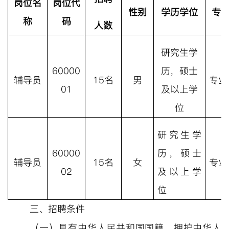
岗位名
岗位代
性别
学历学位
专
称
码
人数
研究生学
60000
历，硕士
辅导员
15名
男
专业
01
及以上学
位
研究生学
60000
历，硕士
辅导员
15名
女
专业
02
及以上学
位
三、招聘条件
（
一
）具有中华人民共和国国籍，拥护中华人