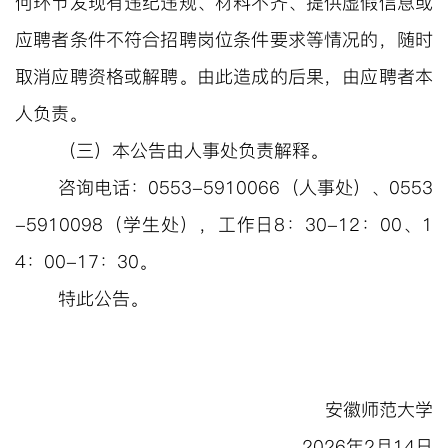
何环节发现有违纪违规、材料不齐、提供虚假信息或
应聘者条件不符合招聘岗位条件要求等情况的，随时
取消应聘资格或解聘。由此造成的后果，由应聘者本
人负责。
（
三
）
本公告由
人事处
负责解释。
咨询电话：
0553-5910066
（
人事处
）、
0553
-5910098（学生处），工作日8：30-12：00、1
4：00-17：30。
特此公告。
安徽师范大学
202
6
年
2
月
14
日