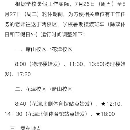
根据学校暑假工作
实际
，
7月26日
（周五）
至
8
月27日（周二）轮休期间
，为方便相关单位有工作任
务的老师往返于两校区，学校
暑期
摆渡
班车（
除双休
日和节假日外
）
运行
时间调整
如下：
一、
赭山校区
→花津校区
8:00（物理楼始发）、11:30、
13:
50
(物理楼始
发)、17:20
二、
花津校区
→赭山校区
8:40（花津北侧体育馆站点始发）、★12:10、
14
：
30
（花津北侧体育馆站点始发）、
★18:00
三、
乘车地点