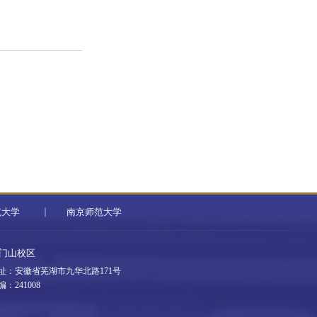
范大学
南京师范大学
门山校区
址：安徽省芜湖市九华北路171号
编：241008