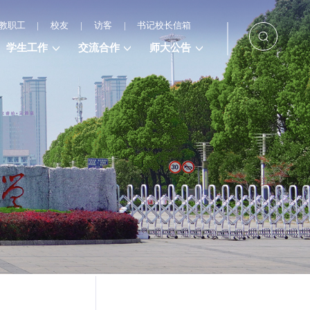
教职工
|
校友
|
访客
|
书记校长信箱
学生工作
交流合作
师大公告