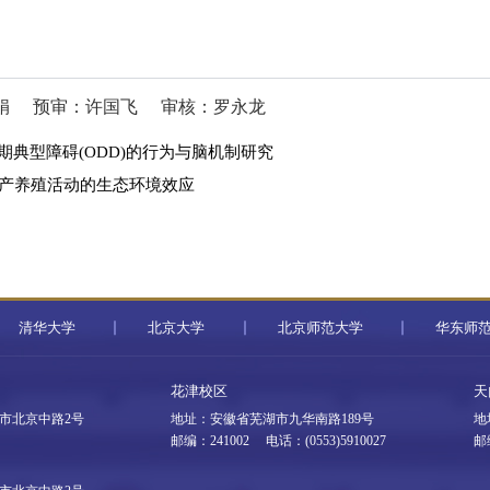
娟
预审：许国飞
审核：罗永龙
典型障碍(ODD)的行为与脑机制研究
水产养殖活动的生态环境效应
清华大学
北京大学
北京师范大学
华东师
花津校区
天
市北京中路2号
地址：安徽省芜湖市九华南路189号
地
邮编：241002 电话：(0553)5910027
邮