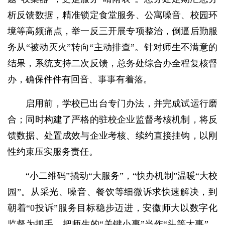
析反馈数据，精准锁定食堂服务、公寓噪音、校园环
境等高频痛点，举一反三开展专项整治，倒逼后勤服
务从“被动灭火”转向“主动排查”。针对师生不满意的
结果，系统支持二次反馈，总务处综合办全程复核督
办，确保件件有回音、事事有着落。
启用前，学校已出台专门办法，并完成试运行磨
合；同时构建了严格的驻校企业监督考核机制，将反
馈数据、处置成效与企业考核、续约直接挂钩，以刚
性约束压实服务责任。
“小二维码”撬动“大服务”，“快办机制”温暖“大校
园”。从采光、噪音、餐饮等细微诉求快速解决，到
朝着“0投诉”服务目标稳步迈进，安徽师大以数字化
监督为抓手，把师生的“关键小事”当作“头等大事”。