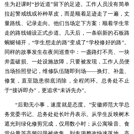
生为赶课时“抄近道”留下的足迹。工作人员没有简单
拉起警戒线或补种草皮，而是顺着足迹走了一遍，丈
量路线、记录走向。他们当场定下方案：顺着学生常
走的路线铺设正式步道。几天后，一条崭新的石板路
蜿蜒铺开，“学生想走的路”变成了“学校修好的路”。
同样的故事发生在夜间巡查中：一盏路灯不亮、一块
井盖破损、一处设施故障，只要被发现，工作人员便
当场拍照登记，维修队伍随即到场——换灯、补盖、
修复，直至隐患彻底消除，全程闭环。总务处不止
于“接诉即办”，更追求“未诉先办”。
“后勤无小事，速度就是态度。”安徽师范大学总
务党委书记、总务处处长叶丹表示。从学生反映树木
遮光到绿化修剪完成，仅用数小时；从公寓噪音、食
堂分量等高频问题被收集，到专项整改快速落地，高