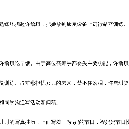
却熟练地抱起许詹琪，把她放到康复设备上进行站立训练。
儿许詹琪吃早饭。由于高位截瘫手部丧失主要功能，许詹
康复训练。占群燕担忧女儿的未来，禁不住落泪，许詹琪
，和同学沟通写活动新闻稿。
她儿时的写真挂历，上面写着：“妈妈的节日，祝妈妈节日