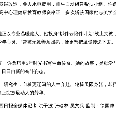
障碍改造，免去水电费用，师生自发组建帮扶小组。许
高中心理健康教育教师资格证，多次斩获国家励志奖学
正以专业温暖他人。她投身“以伴云陪伴计划”线上支教
年心灵。“曾被无数善意照亮，便更想把温暖传递下去。
光，许詹琪用5年时光书写生命传奇。她的故事，是母爱
、日日自新的奋斗姿态。
士研究生，向着更辽阔的人生奔赴。轮椅虽限身躯，却
野上绽放最动人的芳华。
西日报全媒体记者 洪子波 张翰林 吴文兵 监制：徐国康