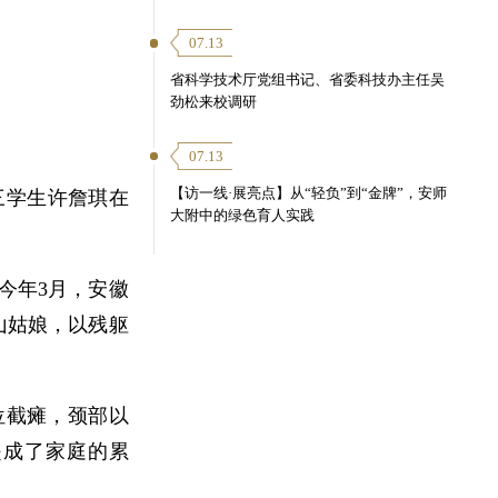
07.13
省科学技术厅党组书记、省委科技办主任吴
劲松来校调研
07.13
【访一线·展亮点】从“轻负”到“金牌”，安师
三学生许詹琪在
大附中的绿色育人实践
今年3月，安徽
山姑娘，以残躯
位截瘫，颈部以
是成了家庭的累