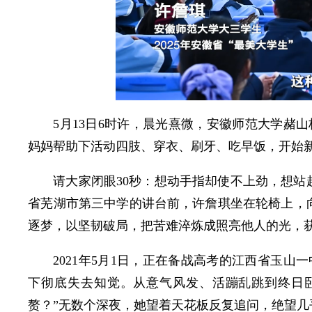
5月13日6时许，晨光熹微，安徽师范大学赭
妈妈帮助下活动四肢、穿衣、刷牙、吃早饭，开始
请大家闭眼30秒：想动手指却使不上劲，想站
省芜湖市第三中学的讲台前，许詹琪坐在轮椅上，向
逐梦，以坚韧破局，把苦难淬炼成照亮他人的光，获评
2021年5月1日，正在备战高考的江西省玉
下彻底失去知觉。从意气风发、活蹦乱跳到终日
赘？”无数个深夜，她望着天花板反复追问，绝望几