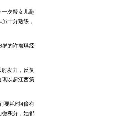
身一次帮女儿翻
动作虽十分熟练，
8岁的许詹琪经
以肘发力，反复
詹琪以超江西第
们要耗时4倍有
的微积分，她都