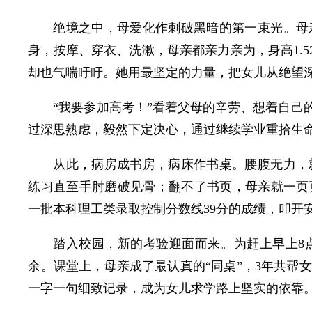
绝境之中，母爱化作刺破黑暗的第一束光。母
身，按摩、穿衣、洗漱，母亲都亲力亲为，身高1.5
却也气喘吁吁。她用最坚定的力量，把女儿从绝望
“我要参加高考！”看着父母的辛劳、想着自己
过深思熟虑，毅然下定决心，通过继续学业重拾生
从此，病房成书房，病床作书桌。腰腹无力，
练习直至手肘磨破见骨；翻不了书页，母亲就一页页
一批本科理工类录取控制分数线39分的成绩，叩开
踏入校园，新的考验迎面而来。为赶上早上8点
余。课堂上，母亲成了最认真的“同桌”，3年共帮
一字一句细致记录，成为女儿求学路上坚实的依靠