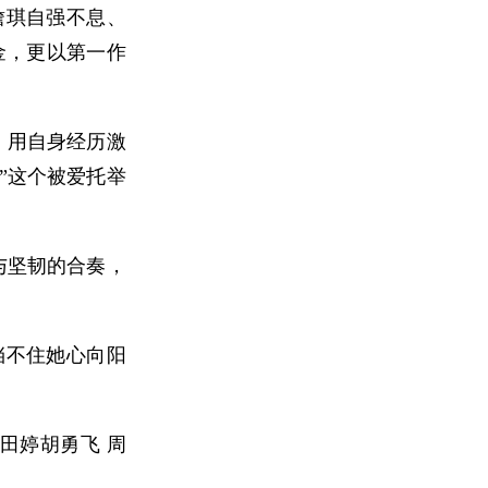
詹琪自强不息、
金，更以第一作
，用自身经历激
”这个被爱托举
与坚韧的合奏，
挡不住她心向阳
 田婷胡勇飞 周