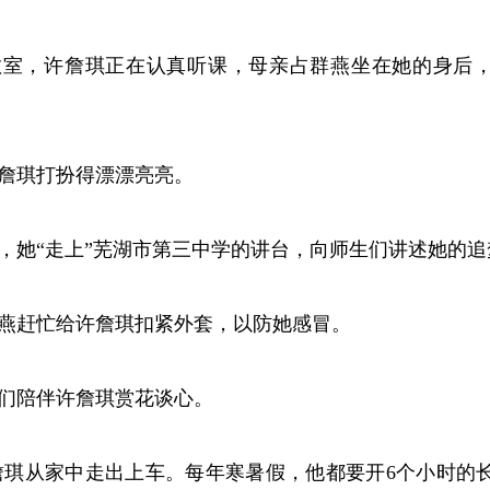
1教室，许詹琪正在认真听课，母亲占群燕坐在她的身后
许詹琪打扮得漂漂亮亮。
课，她“走上”芜湖市第三中学的讲台，向师生们讲述她的
群燕赶忙给许詹琪扣紧外套，以防她感冒。
学们陪伴许詹琪赏花谈心。
詹琪从家中走出上车。每年寒暑假，他都要开6个小时的