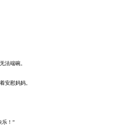
琪无法端碗。
笑着安慰妈妈。
快乐！”