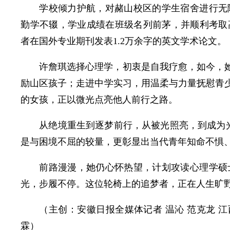
学校倾力护航，对赭山校区的学生宿舍进行无
勤学不辍，学业成绩在班级名列前茅，并顺利考取
者在国外专业期刊发表1.2万余字的英文学术论文。
许詹琪选择心理学，初衷是自我疗愈，如今，她
励山区孩子；走进中学实习，用温柔与力量抚慰青少
的女孩，正以微光点亮他人前行之路。
从绝境重生到逐梦前行，从被光照亮，到成为
是与困境不屈的较量，更彰显出当代青年知命不惧
前路漫漫，她仍心怀热望，计划攻读心理学硕
光，步履不停。这位轮椅上的追梦者，正在人生旷
（主创：安徽日报全媒体记者 温沁 范克龙 江
霖）