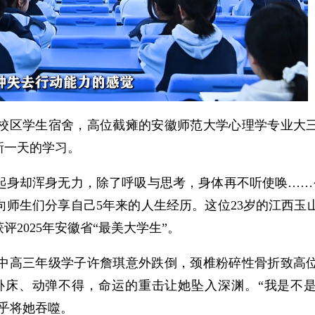
山校区学生宿舍，高位截瘫的安徽师范大学心理学专业大
新一天的学习。
起身却浑身无力，除了呼吸与思考，身体再不听使唤……
师生们分享自己5年来的人生经历。这位23岁的江西玉
2025年安徽省“最美大学生”。
山一中高三年级学子许詹琪意外跌倒，颈椎粉碎性骨折致高
卧床、动弹不得，命运的重击让她坠入深渊。“我是不
乎将她吞噬。