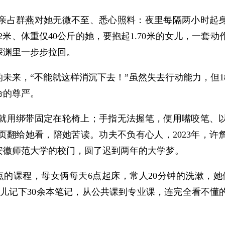
亲占群燕对她无微不至、悉心照料：夜里每隔两小时起
2米、体重仅40公斤的她，要抱起1.70米的女儿，一套
深渊里一步步拉回。
的未来，“不能就这样消沉下去！”虽然失去行动能力，但1
命的尊严。
就用绑带固定在轮椅上；手指无法握笔，便用嘴咬笔、
翻给她看，陪她苦读。功夫不负有心人，2023年，许
安徽师范大学的校门，圆了迟到两年的大学梦。
的课程，母女俩每天6点起床，常人20分钟的洗漱，她
女儿记下30余本笔记，从公共课到专业课，连完全看不懂
。