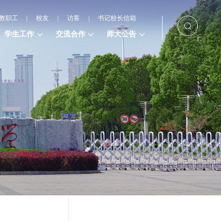
教职工
|
校友
|
访客
|
书记校长信箱
学生工作
交流合作
师大公告