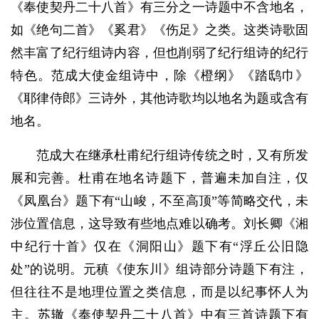
《奉使契丹二十八首》有三分之一诗题中不含地名，
如《绝句二首》《奚君》《伤足》之类。这类诗歌固
然丰富了纪行组诗内容，但也削弱了纪行组诗的纪行
特色。范成大使金组诗中，除《橙纲》《踏鸱巾》
《耶律侍郎》三诗外，其他诗歌均以地名为题或含有
地名。
范成大在继承杜甫纪行组诗传统之时，又有所发
展和完善。杜甫在地名诗题下，普遍未加自注，仅
《凤凰台》题下有“山峻，不至高顶”等简略交代，未
涉位置信息，这导致有些地点难以确考。刘长卿《湘
中纪行十首》仅在《洞阳山》题下有“浮丘公旧隐
处”的说明。元稹《使东川》组诗部分诗题下有注，
但往往不是地理位置之类信息，而是以纪事怀人为
主。苏辙《奉使契丹二十八首》中有三首诗题下有