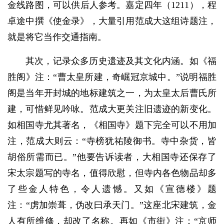
金线路图，可以供后人参考。嘉定四年（1211），程
卓途中撰《使金录》，大量引用范成大这组诗题注，
就是将它当作交通指南。
其次，记录众多历史遗迹及其文化内涵。如《福
胜阁》注：“曹太皇所建，奇崛冠京城中。”说明福胜
阁是当年开封城的地标建筑之一，为太皇太后曹氏所
建，可惜鲜见吟咏。范成大更关注旧遗迹的新变化。
如相国寺尤其著名，《相国寺》题下完全可以不用加
注，范成大则云：“寺榜犹祐陵御书。寺中杂货，皆
胡俗所需而已。”他要告诉读者，大相国寺还保存了
宋太宗题写的寺名，值得欣慰，但寺内各色物品却多
了些金人特色，令人遗憾。又如《宣德楼》题
注：“虏加崇葺，伪改曰承天门。”这座北宋建筑，金
人有所维修，却改了名称。再如《市街》注：“京师