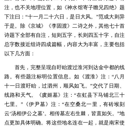
注，也不关地理位置，如《神水馆寄子瞻兄四绝》题
下注曰：“十一月二十六日，是日大风。”范成大则异
于是。除《京城》《李固渡》二诗之外，其他七十首
诗题下全部有自注，短则五字，长则四五十字，自注
总字数接近组诗四成篇幅，内容大为丰富，主要包括
以下几方面：
首先，完整呈现自盱眙渡过淮河到达金中都的线
路。有些题注标明位置信息。如《渡淮》注：“八月
十一日渡盱眙，过泗州，顺风如飞。”交代了日期、
线路和天气。《虞姬墓》注：“在虹县下马铺北三十
七里。”《伊尹墓》注：“在空桑北一里，有砖堠刻
云‘汤相伊公之墓’。相传墓左右生棘，皆直如矢。”地
点更加具体明确。将这些地名连在一起，就是南宋使