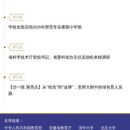
07.14
学校全面启动2026年师范专业暑期小学期
07.13
省科学技术厅党组书记、省委科技办主任吴劲松来校调研
07.13
【访一线·展亮点】从“轻负”到“金牌”，安师大附中的绿色育人实
践
友情链接：
中华人民共和国教育部
安徽省教育厅
清华大学
北京大学