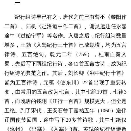
一
纪行组诗早已有之，唐代之前已有曹丕《黎阳作
二首》、陆机《赴洛道中作二首》、谢灵运赴任永嘉
途中《过始宁墅》等名作。入唐之后，纪行组诗数量
增多，王勃《入蜀纪行三十首》已成规模，均为五言
律诗、五言绝句。乾元二年（759），杜甫自秦入
蜀，先后写下两组纪行诗，各12首五言古诗，成为纪
行组诗的典范之作。其后，刘长卿《湘中纪行十首》
皆为五言律诗，元稹《使东川》22首出现了重要转
变，由常用的五言改为七言，其中七绝19首，七律3
首，而晚唐的钱珝《江行一百首》规模更大，但全是
五绝。到了宋代，王安石曾于嘉祐五年（1060）送伴
辽国使节回国，途中写下20多首诗歌，其中七绝仅
《涿州》《出塞》《入塞》3首。苏轼的纪行组诗数