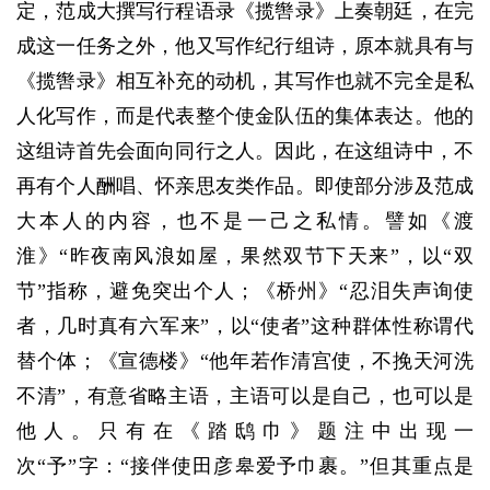
定，范成大撰写行程语录《揽辔录》上奏朝廷，在完
成这一任务之外，他又写作纪行组诗，原本就具有与
《揽辔录》相互补充的动机，其写作也就不完全是私
人化写作，而是代表整个使金队伍的集体表达。他的
这组诗首先会面向同行之人。因此，在这组诗中，不
再有个人酬唱、怀亲思友类作品。即使部分涉及范成
大本人的内容，也不是一己之私情。譬如《渡
淮》“昨夜南风浪如屋，果然双节下天来”，以“双
节”指称，避免突出个人；《桥州》“忍泪失声询使
者，几时真有六军来”，以“使者”这种群体性称谓代
替个体；《宣德楼》“他年若作清宫使，不挽天河洗
不清”，有意省略主语，主语可以是自己，也可以是
他人。只有在《踏鸱巾》题注中出现一
次“予”字：“接伴使田彦皋爱予巾裹。”但其重点是