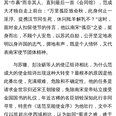
其“巾裹”而非其人。直到最后一首《会同馆》，范成
大才独自走上前台：“万里孤臣致命秋，此身何止一
沤浮。提携汉节同生死，休问羝羊解乳不？”这时，
面对金人扣留使节的传言，他以南宋“孤臣”之姿，挺
身而出，不顾个人安危，以苏武自励，公开坚定地表
明以身许国的志气，掷地有声，既是个人情怀，又代
表南宋使节团体精神。
与苏辙、彭汝砺等人的使辽组诗相比，为什么范
成大的使金组诗出现这种大转变？最根本的原因是他
此番出使，充满艰难、危险和不确定性。他的任务是
请求金世宗归还宋王朝陵寝，免除南宋皇帝站立接受
金国国书的礼仪，年近古稀的名臣胡铨深知此行非同
寻常，特意作《送范至能使金序》为他壮行，文中不
仅以班超出使西域相比，认为如同“蜀道之难，难于