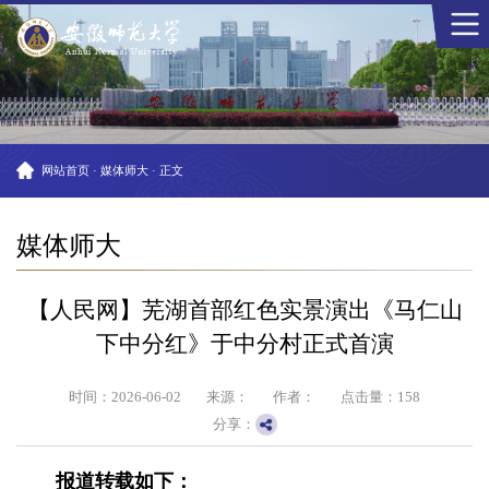
网站首页
·
媒体师大
·
正文
媒体师大
【人民网】芜湖首部红色实景演出《马仁山
下中分红》于中分村正式首演
时间：2026-06-02
来源：
作者：
点击量：
158
分享：
报道转载如下：