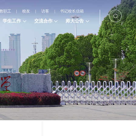
教职工
|
校友
|
访客
|
书记校长信箱
学生工作
交流合作
师大公告