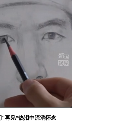
"再见”热泪中流淌怀念