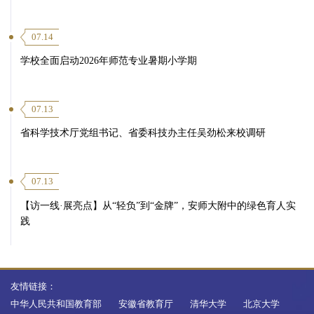
07.14
学校全面启动2026年师范专业暑期小学期
07.13
省科学技术厅党组书记、省委科技办主任吴劲松来校调研
07.13
【访一线·展亮点】从“轻负”到“金牌”，安师大附中的绿色育人实
践
友情链接：
中华人民共和国教育部
安徽省教育厅
清华大学
北京大学