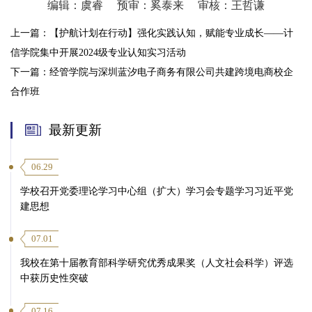
编辑：虞睿
预审：奚泰来
审核：王哲谦
上一篇：
【护航计划在行动】强化实践认知，赋能专业成长——计
信学院集中开展2024级专业认知实习活动
下一篇：
经管学院与深圳蓝汐电子商务有限公司共建跨境电商校企
合作班
最新更新
06.29
学校召开党委理论学习中心组（扩大）学习会专题学习习近平党
建思想
07.01
我校在第十届教育部科学研究优秀成果奖（人文社会科学）评选
中获历史性突破
07.16