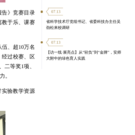
07.13
报告》竞赛目录
寓教于乐、课赛
省科学技术厅党组书记、省委科技办主任吴
劲松来校调研
07.13
队伍、超10万名
【访一线·展亮点】从“轻负”到“金牌”，安师
，经过校赛、区
大附中的绿色育人实践
、二等奖1项、
力。
讨实验教学资源