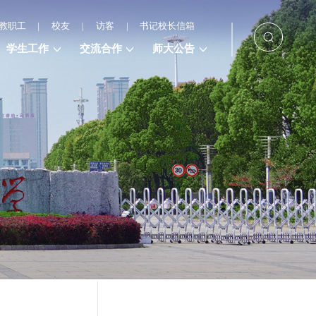
教职工
|
校友
|
访客
|
书记校长信箱
学生工作
交流合作
师大公告