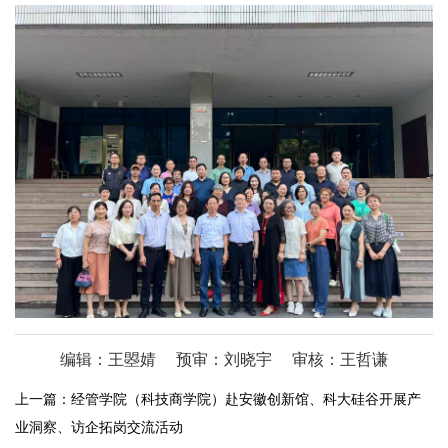
编辑：王曌婧
预审：刘晓宇
审核：王哲谦
上一篇：
经管学院（科技商学院）赴安徽创新馆、科大硅谷开展产
业洞察、访企拓岗交流活动