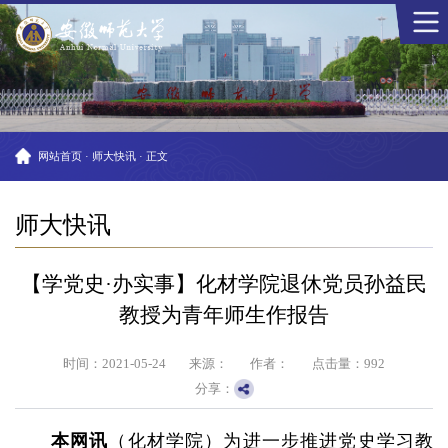
网站首页
·
师大快讯
·
正文
师大快讯
【学党史·办实事】化材学院退休党员孙益民
教授为青年师生作报告
时间：2021-05-24
来源：
作者：
点击量：
992
分享：
本网讯
（化材学院）为进一步推进党史学习教