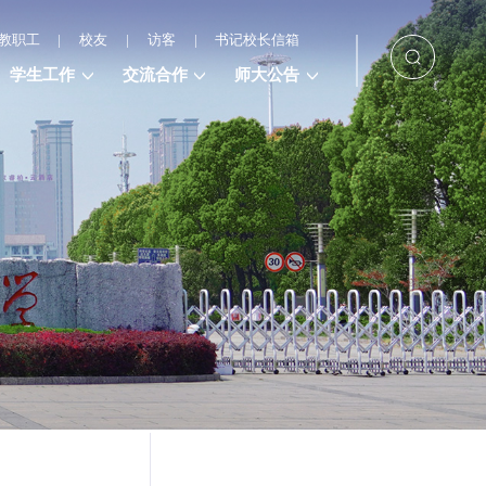
教职工
|
校友
|
访客
|
书记校长信箱
学生工作
交流合作
师大公告