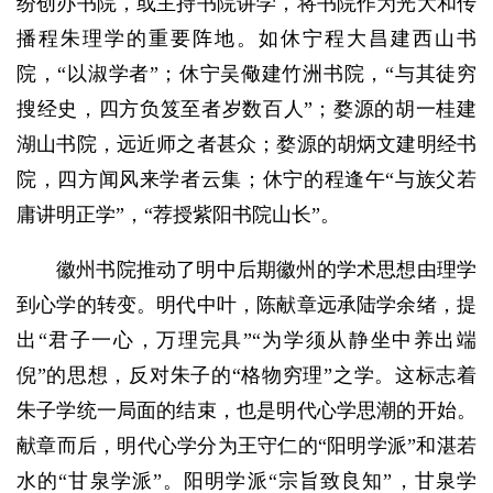
纷创办书院，或主持书院讲学，将书院作为光大和传
播程朱理学的重要阵地。如休宁程大昌建西山书
院，“以淑学者”；休宁吴儆建竹洲书院，“与其徒穷
搜经史，四方负笈至者岁数百人”；婺源的胡一桂建
湖山书院，远近师之者甚众；婺源的胡炳文建明经书
院，四方闻风来学者云集；休宁的程逢午“与族父若
庸讲明正学”，“荐授紫阳书院山长”。
徽州书院推动了明中后期徽州的学术思想由理学
到心学的转变。明代中叶，陈献章远承陆学余绪，提
出“君子一心，万理完具”“为学须从静坐中养出端
倪”的思想，反对朱子的“格物穷理”之学。这标志着
朱子学统一局面的结束，也是明代心学思潮的开始。
献章而后，明代心学分为王守仁的“阳明学派”和湛若
水的“甘泉学派”。阳明学派“宗旨致良知”，甘泉学