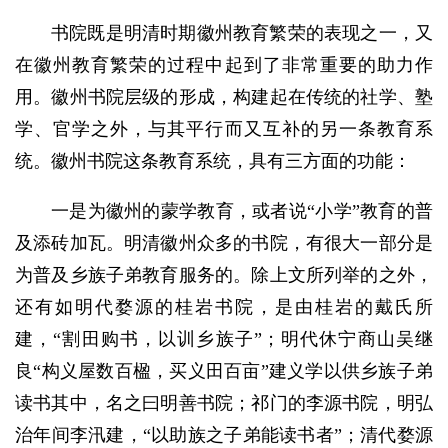
书院既是明清时期徽州教育繁荣的表现之一，又
在徽州教育繁荣的过程中起到了非常重要的助力作
用。徽州书院层级的形成，构建起在传统的社学、塾
学、官学之外，与其平行而又互补的另一条教育系
统。徽州书院这条教育系统，具有三方面的功能：
一是为徽州的蒙学教育，或者说“小学”教育的普
及添砖加瓦。明清徽州众多的书院，有很大一部分是
为普及乡族子弟教育服务的。除上文所列举的之外，
还有如明代婺源的桂岩书院，是由桂岩的戴氏所
建，“割田购书，以训乡族子”；明代休宁商山吴继
良“构义屋数百楹，买义田百亩”建义学以供乡族子弟
读书其中，名之曰明善书院；祁门的李源书院，明弘
治年间李汛建，“以助族之子弟能读书者”；清代婺源