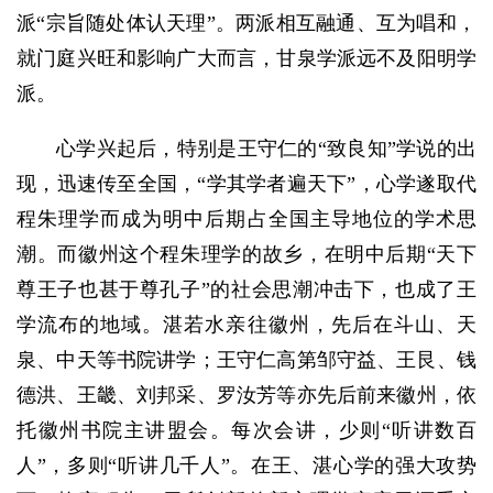
派“宗旨随处体认天理”。两派相互融通、互为唱和，
就门庭兴旺和影响广大而言，甘泉学派远不及阳明学
派。
心学兴起后，特别是王守仁的“致良知”学说的出
现，迅速传至全国，“学其学者遍天下”，心学遂取代
程朱理学而成为明中后期占全国主导地位的学术思
潮。而徽州这个程朱理学的故乡，在明中后期“天下
尊王子也甚于尊孔子”的社会思潮冲击下，也成了王
学流布的地域。湛若水亲往徽州，先后在斗山、天
泉、中天等书院讲学；王守仁高第邹守益、王艮、钱
德洪、王畿、刘邦采、罗汝芳等亦先后前来徽州，依
托徽州书院主讲盟会。每次会讲，少则“听讲数百
人”，多则“听讲几千人”。在王、湛心学的强大攻势