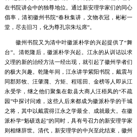
在书院讲会中的独尊地位。通过新安理学家们的同心
倡率，清初徽州书院“春秋集讲，文物衣冠，彬彬一
堂，尽去旧习，化为尊孔宗朱坛席”。
徽州书院又为清中叶徽派朴学的兴起提供了“舞
台”。清乾隆后，徽派朴学兴起。江永的从训诂以求
义理的新的治经方法一经出现，就引起了徽州学者们
的极大兴趣。乾隆年间，江永讲学紫阳书院，戴震与
同郡郑牧、汪肇漋、方矩、程瑶田、金榜等人即从江
永受学，继之他们聚集在歙县大商人汪梧凤的“不疏
园”中探讨问难，这些人后来都成为徽派朴学的干城
之将，其中以戴震得江永之学最全、成就最大。在徽
派朴学“魁硕迭起”的同时，具有号召力的新安理学家
则相继辞世。清代，新安理学的中兴至此结束，徽州