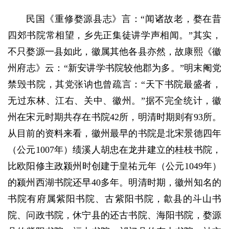
民国《重修婺源县志》言：“闻诸故老，婺在昔
四郊书院常相望，乡先正集徒讲学声相闻。”其实，
不只婺源一县如此，徽属其他各县亦然，故康熙《徽
州府志》云：“新安讲学书院较他郡为多。”明末阉党
禁毁书院，其党张讷也曾疏言：“天下书院最盛者，
无过东林、江右、关中、徽州。”据不完全统计，徽
州在宋元时期共存在书院42所，明清时期则有93所。
从目前的资料来看，徽州最早的书院是北宋景德四年
（公元1007年）绩溪人胡忠在龙井建立的桂枝书院，
比欧阳修主政颍州时创建于皇祐元年（公元1049年）
的颍州西湖书院还早40多年。明清时期，徽州知名的
书院有府属紫阳书院、古紫阳书院，歙县的斗山书
院、问政书院，休宁县的还古书院、海阳书院，婺源