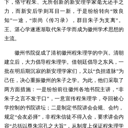
下，恪守程朱、无所创新的新安理学家毫无还手之
力，而新安后学则耳目一新，于是纷纷转向“致良
知”一途，“崇尚《传习录》，群目朱子为支离”。
王、湛心学遂逐渐取代朱子学而成为徽州学术思想的
主流。
徽州书院促成了清初徽州程朱理学的中兴。清朝
建立后，大力倡导程朱理学。借朝廷倡导之东风，一
批在明后期沉寂的新安理学家们，又以“负担道脉”为
己任，决心重振徽州的朱子之学。为此，他们采取了
两方面措施：一是纷纷前往徽州各地书院主讲，“非
朱子之言不发于口”，一意宣传程朱理学，夺回被心
学控制的书院讲坛；二是制定书院讲会会规、会约，
规定“会友必择”，非程朱信徒不得入会，要求讲会内
容“总括以尊朱宗孔之大旨”，从制度上保证程朱理学