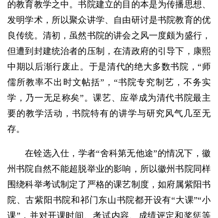
的教育教学之中。书院建立的目的本是为传播思想、
发明学术，所以聚众讲学、自由研讨是书院教育的优
良传统。清初，虽然书院的讲会之风一度颇为盛行，
但遭到封建统治者的压制，在清政府的引导下，康熙
中期以后渐行废止。于是清代的绝大多数书院，“师
儒所教率不出时文帖括”，“书院专究制艺，不务实
学，乃一无足称矣”。课艺、应举成为清代书院最主
要的教学活动，书院特有的讲学与研究风气几至无
存。
在铨选入仕，学者“舍科第无他途”的情况下，徽
州书院自然不能超脱举业的影响，所以徽州书院同样
围绕科举考试制定了严格的课艺制度，如府属紫阳书
院、古紫阳书院和祁门东山书院都开设有“大课”“小
课”，并对开课时间、考试内容、成绩评定和奖惩等