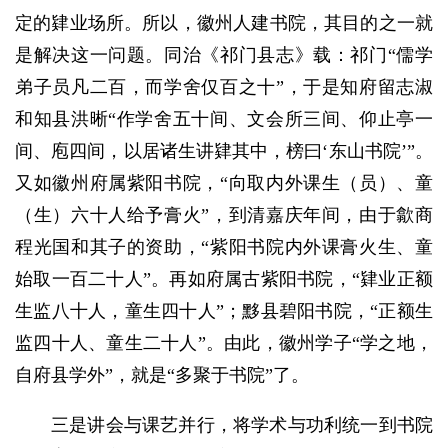
定的肄业场所。所以，徽州人建书院，其目的之一就
是解决这一问题。同治《祁门县志》载：祁门“儒学
弟子员凡二百，而学舍仅百之十”，于是知府留志淑
和知县洪晰“作学舍五十间、文会所三间、仰止亭一
间、庖四间，以居诸生讲肄其中，榜曰‘东山书院’”。
又如徽州府属紫阳书院，“向取内外课生（员）、童
（生）六十人给予膏火”，到清嘉庆年间，由于歙商
程光国和其子的资助，“紫阳书院内外课膏火生、童
始取一百二十人”。再如府属古紫阳书院，“肄业正额
生监八十人，童生四十人”；黟县碧阳书院，“正额生
监四十人、童生二十人”。由此，徽州学子“学之地，
自府县学外”，就是“多聚于书院”了。
三是讲会与课艺并行，将学术与功利统一到书院