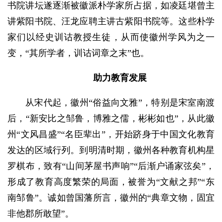
书院讲坛遂逐渐被徽派朴学家所占据，如凌廷堪曾主
讲紫阳书院、汪龙应聘主讲古紫阳书院等。这些朴学
家们以经史训诂教授生徒，从而使徽州学风为之一
变，“其所学者，训诂词章之末”也。
助力教育发展
从宋代起，徽州“俗益向文雅”，特别是宋室南渡
后，“新安比之邹鲁，博雅之儒，彬彬如也”，从此徽
州“文风昌盛”“名臣辈出”，开始跻身于中国文化教育
发达的区域行列。到明清时期，徽州各种教育机构星
罗棋布，致有“山间茅屋书声响”“后渐户诵家弦矣”，
形成了教育高度繁荣的局面，被誉为“文献之邦”“东
南邹鲁”。诚如曾国藩所言，徽州的“典章文物，固宜
非他郡所敢望”。