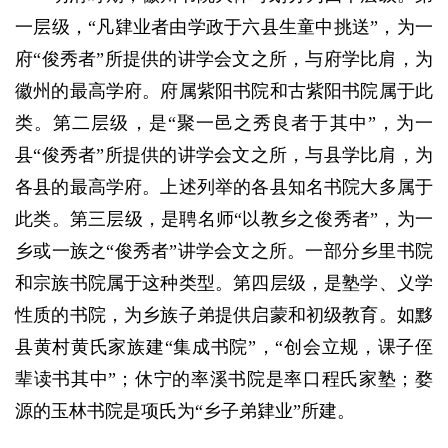
一层级，“凡肄业者由学政于六县生童中挑送”，为一
府“俊秀者”所提供的讲学会文之所，与府学比肩，为
徽州的最高学府。府属紫阳书院和古紫阳书院属于此
类。第二层级，是“聚一邑之秀良者于其中”，为一
县“俊秀者”所提供的讲学会文之所，与县学比肩，为
各县的最高学府。上述列举的各县知名书院大多属于
此类。第三层级，是聘名师“以教乡之俊秀者”，为一
乡或一族之“俊秀者”讲学会文之所。一部分乡里书院
和宗族书院属于这种类型。第四层级，是塾学、义学
性质的书院，为乡族子弟提供启蒙和初级教育。如黟
县黄村黄氏家族建“集成书院”，“创会立规，课子侄
辈读书其中”；休宁的率溪书院是率口程氏家塾；婺
源的玉林书院是项氏为“乡子弟肄业”所建。