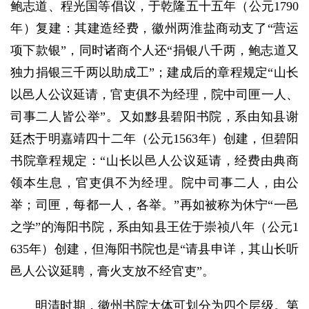
鲍志道、程光国等倡议，于乾隆五十五年（公元1790
年）复建：其建造经费，徽州两淮盐商动支了“营运
项下款银”，同时诸商个人还“捐银八千两，鲍志道又
独力捐银三千两以助成工”；建成后的章程规定“山长
以邑人公议延请，官吏俱不为经理，院中司匣一人、
司事二人皆公举”。又如黟县碧阳书院，系由知县谢
廷杰于明嘉靖四十二年（公元1563年）创建，但碧阳
书院章程规定：“山长以邑人公议延请，经费由典商
领本生息，官吏俱不为经理。院中司事二人，由公
举；司匣，每都一人，各举。”再如被称为休宁“一邑
之学”的海阳书院，系由知县王佐于崇祯八年（公元1
635年）创建，但海阳书院也是“请县申详，其山长听
邑人公议延聘，膏火支放不经官吏”。
明清时期，徽州书院大体可划分为四个层级。第