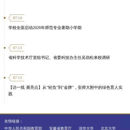
07.14
学校全面启动2026年师范专业暑期小学期
07.13
省科学技术厅党组书记、省委科技办主任吴劲松来校调研
07.13
【访一线·展亮点】从“轻负”到“金牌”，安师大附中的绿色育人实
践
友情链接：
中华人民共和国教育部
安徽省教育厅
清华大学
北京大学