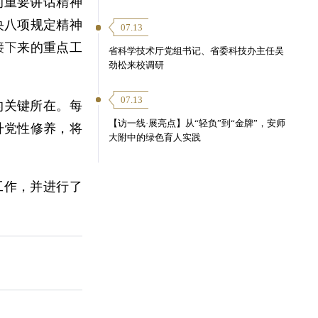
的重要讲话精神
央八项规定精神
07.13
接下
来的重点工
省科学技术厅党组书记、省委科技办主任吴
劲松来校调研
07.13
的关键所在。每
【访一线·展亮点】从“轻负”到“金牌”，安师
升党性修养，将
大附中的绿色育人实践
工作，并进行了