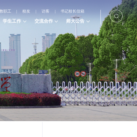
教职工
|
校友
|
访客
|
书记校长信箱
学生工作
交流合作
师大公告