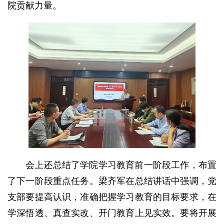
院贡献力量。
会上还总结了学院学习教育前一阶段工作，布置
了下一阶段重点任务。梁齐军在总结讲话中强调，党
支部要提高认识，准确把握学习教育的目标要求，在
学深悟透、真查实改、开门教育上见实效。要将开展