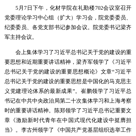
5月7日下午，化材学院在礼勤楼702会议室召开
党委理论学习中心组（扩大）学习会，院党委委员、
纪委委员、各党支部书记参加会议。院党委书记梁齐
军主持会议。
会上集体学习了习近平总书记关于党的建设的重
要思想和近期重要讲话精神，梁齐军领学了《习近平
总书记关于党的建设的重要思想概论》文章“习近平
总书记关于党的建设的重要思想是中国化的马克思主
义党建理论体系的最新成果”。崔鹏领学了习近平总
书记在中共中央政治局第二十次集体学习和上海考察
时的重要讲话精神。陈郑领学了习近平总书记重要文
章《激励新时代青年在中国式现代化建设中挺膺担
当》。李古州领学了《中国共产党基层组织选举工作