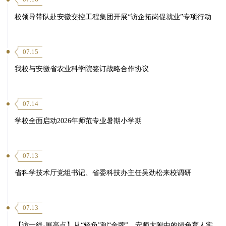
校领导带队赴安徽交控工程集团开展“访企拓岗促就业”专项行动
07.15
我校与安徽省农业科学院签订战略合作协议
07.14
学校全面启动2026年师范专业暑期小学期
07.13
省科学技术厅党组书记、省委科技办主任吴劲松来校调研
07.13
【访一线·展亮点】从“轻负”到“金牌”，安师大附中的绿色育人实