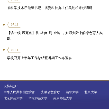
省科学技术厅党组书记、省委科技办主任吴劲松来校调研
07.13
【访一线·展亮点】从“轻负”到“金牌”，安师大附中的绿色育人实
践
07.11
学校召开上半年工作总结暨暑期工作布置会
友情链接：
中华人民共和国教育部
安徽省教育厅
清华大学
北京大学
北京师范大学
华东师范大学
南京师范大学