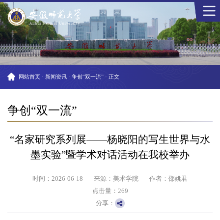
网站首页
·
新闻资讯
·
争创“双一流”
·
正文
争创“双一流”
“名家研究系列展——杨晓阳的写生世界与水
墨实验”暨学术对话活动在我校举办
时间：2026-06-18
来源：美术学院
作者：邵姚君
点击量：
269
分享：