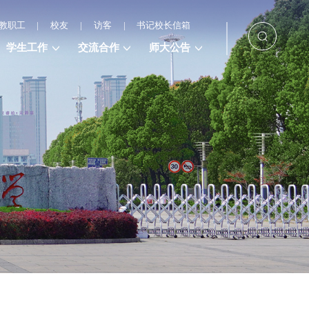
教职工
|
校友
|
访客
|
书记校长信箱
学生工作
交流合作
师大公告