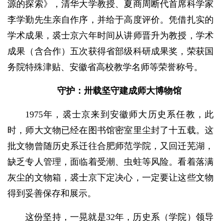
源的探索》，清华大学教授、夏商周断代首席科学家
李学勤先生亲自作序，并给于高度评价。凭借扎实的
学术成果，裘士京六年时间从讲师晋升为教授，学术
成果（含合作）五次获得省部级科研成果奖，荣获国
务院特殊津贴、安徽省高校教学名师等荣誉称号。
守护：卅载坚守建成师大博物馆
1975年，裘士京来到安徽师大历史系任教，此
时，师大文物已经在图书馆密室里尘封了十五载。这
批文物曾随历史系迁往合肥师范学院，又回迁芜湖，
缺乏专人管理，面临着受潮、虫蛀等风险。看着落满
灰尘的文物箱，裘士京下定决心，一定要让这些文物
得到妥善保存和展示。
这份坚持，一晃就是32年，历史系（学院）领导