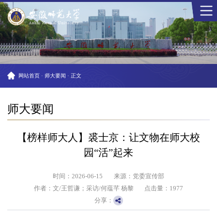
网站首页
·
师大要闻
·
正文
师大要闻
【榜样师大人】裘士京：让文物在师大校
园“活”起来
时间：2026-06-15
来源：党委宣传部
作者：文/王哲谦；采访/何蕴芊 杨黎
点击量：
1977
分享：