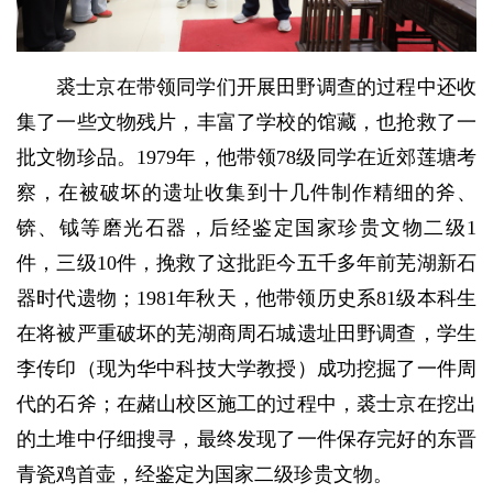
裘士京在带领同学们开展田野调查的过程中还收
集了一些文物残片，丰富了学校的馆藏，也抢救了一
批文物珍品。1979年，他带领78级同学在近郊莲塘考
察，在被破坏的遗址收集到十几件制作精细的斧、
锛、钺等磨光石器，后经鉴定国家珍贵文物二级1
件，三级10件，挽救了这批距今五千多年前芜湖新石
器时代遗物；1981年秋天，他带领历史系81级本科生
在将被严重破坏的芜湖商周石城遗址田野调查，学生
李传印（现为华中科技大学教授）成功挖掘了一件周
代的石斧；在赭山校区施工的过程中，裘士京在挖出
的土堆中仔细搜寻，最终发现了一件保存完好的东晋
青瓷鸡首壶，经鉴定为国家二级珍贵文物。