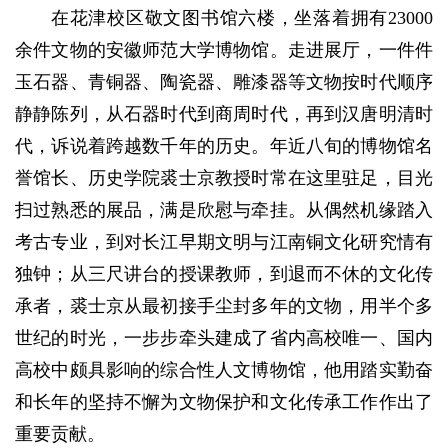
在花津校区敬文图书馆六楼，坐落着拥有23000
余件文物的安徽师范大学博物馆。走进展厅，一件件
玉石器、青铜器、陶瓷器、雕漆器等文物按时代顺序
静静陈列，从石器时代到商周时代，再到汉唐明清时
代，诉说着跨越数千年的历史。年近八旬的博物馆名
誉馆长、历史学院裘士京教授时常在这里驻足，目光
扫过熟悉的展品，满是欣慰与牵挂。从偶然机缘踏入
考古专业，到对长江早期文明与江南铜文化研究情有
独钟；从三尺讲台的授课教师，到退而不休的文化传
承者，裘士京从最初接手尘封多年的文物，用半个多
世纪的时光，一步步牵头建成了省内高校唯一、国内
高校中颇具影响的综合性人文博物馆，他用踏实勤奋
和长年的坚持不懈为文物保护和文化传承工作作出了
重要贡献。