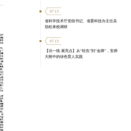
07.13
省科学技术厅党组书记、省委科技办主任吴
劲松来校调研
07.13
【访一线·展亮点】从“轻负”到“金牌”，安师
大附中的绿色育人实践