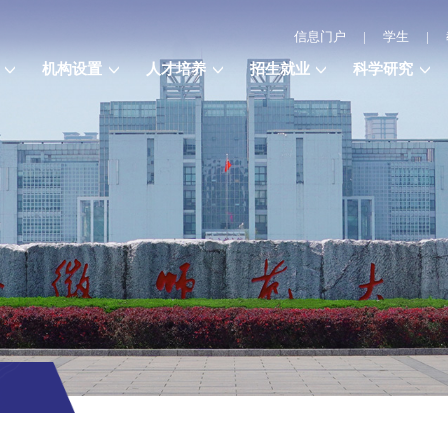
信息门户
|
学生
|
机构设置
人才培养
招生就业
科学研究