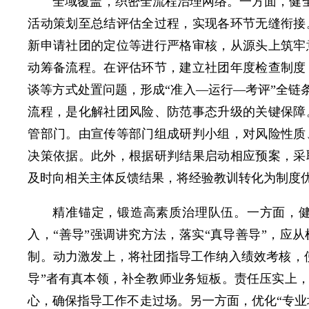
全域覆盖，织密全流程治理网络。一方面，健全
活动策划至总结评估全过程，实现各环节无缝衔接
新申请社团的定位等进行严格审核，从源头上筑牢
动筹备流程。在评估环节，建立社团年度检查制度
谈等方式处置问题，形成“准入—运行—考评”全链
流程，是化解社团风险、防范事态升级的关键保障
管部门。由宣传等部门组成研判小组，对风险性质
决策依据。此外，根据研判结果启动相应预案，采
及时向相关主体反馈结果，将经验教训转化为制度
精准锚定，锻造高素质治理队伍。一方面，健
入，“善导”强调讲究方法，落实“真导善导”，应
制。动力激发上，将社团指导工作纳入绩效考核，使
导”者有真本领，补全教师业务短板。责任压实上，
心，确保指导工作不走过场。另一方面，优化“专业