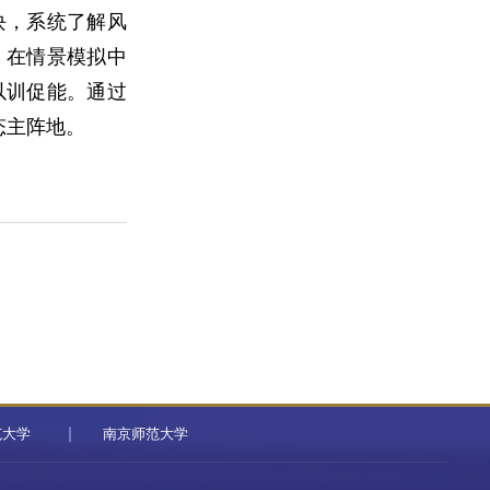
块，系统了解风
，在情景模拟中
以训促能。通过
态主阵地。
范大学
南京师范大学