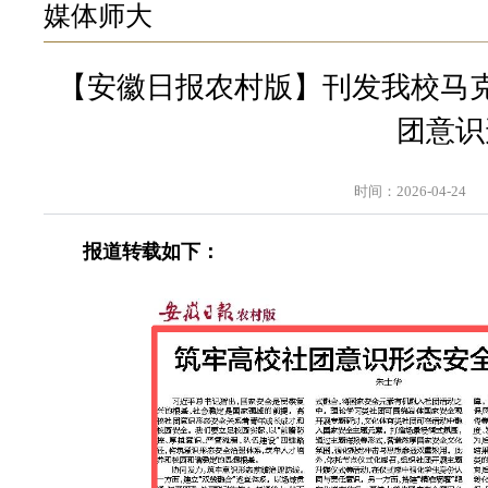
媒体师大
【安徽日报农村版】刊发我校马
团意识
时间：2026-04-24
报道转载如下：