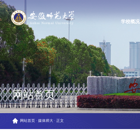
学校概况
网站首页
网站首页
·
媒体师大
·
正文