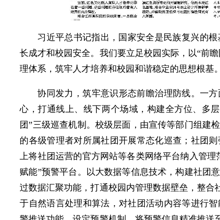
习近平总书记指出，国家安全是民族复兴的根
长成才和校园安全。我们要立足校园实际，以“前瞻
理体系，筑牢人才培养和校园和谐稳定的思想根基
协同发力，筑牢意识形态前瞻治理防线。一方
心，打通线上、线下两个场域，构建全方位、多层
团”三级巡查机制。校级层面，由宣传等部门组建
的各级管理者对所属社团开展常态化巡查；社团则
上将社团运营的官方网站等各类网络平台纳入管理
赋能”预警平台。以大数据等信息技术，构建社团
过数据汇聚功能，打通校园内管理数据壁垒，整合社
于自然语言处理和算法，对社团活动内容等进行智
警推送功能，设定预警机制，将预警信息精准推送至