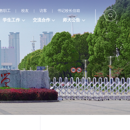
教职工
|
校友
|
访客
|
书记校长信箱
学生工作
交流合作
师大公告