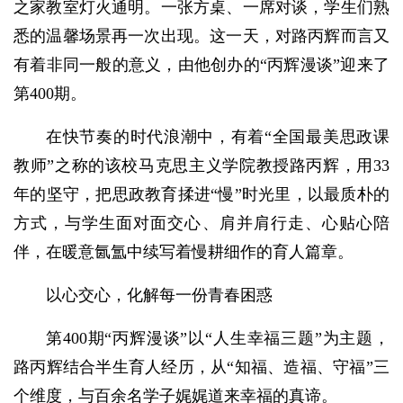
之家教室灯火通明。一张方桌、一席对谈，学生们熟
悉的温馨场景再一次出现。这一天，对路丙辉而言又
有着非同一般的意义，由他创办的“丙辉漫谈”迎来了
第400期。
在快节奏的时代浪潮中，有着“全国最美思政课
教师”之称的该校马克思主义学院教授路丙辉，用33
年的坚守，把思政教育揉进“慢”时光里，以最质朴的
方式，与学生面对面交心、肩并肩行走、心贴心陪
伴，在暖意氤氲中续写着慢耕细作的育人篇章。
以心交心，化解每一份青春困惑
第400期“丙辉漫谈”以“人生幸福三题”为主题，
路丙辉结合半生育人经历，从“知福、造福、守福”三
个维度，与百余名学子娓娓道来幸福的真谛。