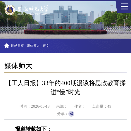
网站首页
·
媒体师大
·
正文
媒体师大
【工人日报】33年的400期漫谈将思政教育揉
进“慢”时光
时间：2026-05-13
来源：
作者：
点击量：
49
分享：
报道转载如下：