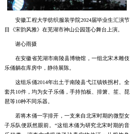
安徽工程大学纺织服装学院2024届毕业生汇演节
目《宋韵风雅》在芜湖市神山公园莲心舞台上演。
谢心雨摄
在安徽省芜湖市南陵县博物馆，一组北宋木雕伎
乐俑躺在库房中，静待展陈。
这组乐俑2014年出土于南陵县弋江镇铁拐村。全
套共10件，均为女子乐俑，手持拍板、排箫、笙、琵
琶等10种不同乐器。
若将木俑一字排开，一支来自北宋时期的微型女
子乐队便跃然眼前。“这组木俑为研究北宋时期的音