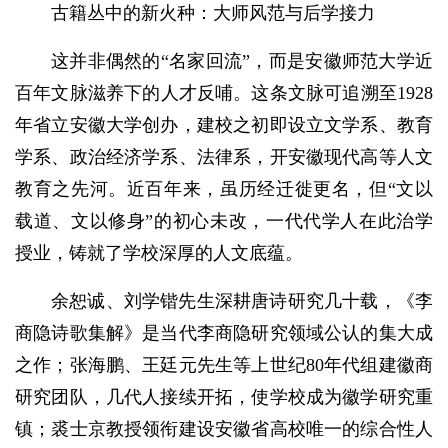
古籍丛中的新火种：大师风范与后学接力
这并非偶然的“名家回流”，而是安徽师范大学近
百年文脉滋养下的人才反哺。这条文脉可追溯至1928
年省立安徽大学创办，建校之初即设立文学系、教育
学系、政治经济学系、法律系，开安徽现代高等人文
教育之先河。近百年来，虽历经迁徙更名，但“文以
载道、文以修身”的初心未改，一代代学人在此治学
授业，铸就了学校深厚的人文底蕴。
余恕诚、刘学锴先生深耕唐诗研究几十载，《李
商隐诗歌集解》是当代李商隐研究领域公认的集大成
之作；张海鹏、王廷元先生等上世纪80年代组建徽商
研究团队，几代人接续开拓，使学校成为徽学研究重
镇；裘士京教授领衔建设安徽省高校唯一的综合性人