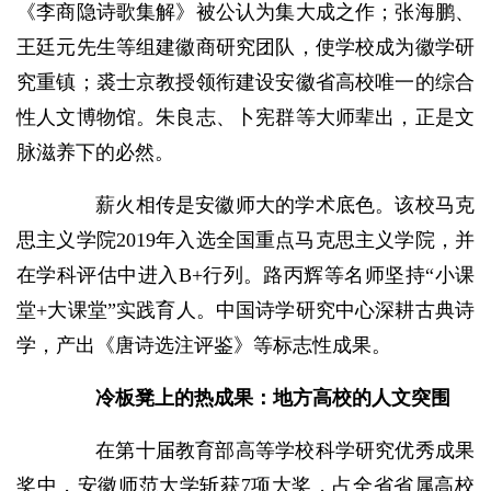
《李商隐诗歌集解》被公认为集大成之作；张海鹏、
王廷元先生等组建徽商研究团队，使学校成为徽学研
究重镇；裘士京教授领衔建设安徽省高校唯一的综合
性人文博物馆。朱良志、卜宪群等大师辈出，正是文
脉滋养下的必然。
薪火相传是安徽师大的学术底色。该校马克
思主义学院2019年入选全国重点马克思主义学院，并
在学科评估中进入B+行列。路丙辉等名师坚持“小课
堂+大课堂”实践育人。中国诗学研究中心深耕古典诗
学，产出《唐诗选注评鉴》等标志性成果。
冷板凳上的热成果：地方高校的人文突围
在第十届教育部高等学校科学研究优秀成果
奖中，安徽师范大学斩获7项大奖，占全省省属高校