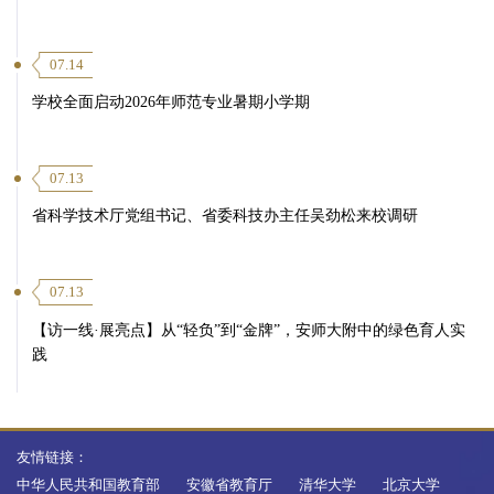
07.14
学校全面启动2026年师范专业暑期小学期
07.13
省科学技术厅党组书记、省委科技办主任吴劲松来校调研
07.13
【访一线·展亮点】从“轻负”到“金牌”，安师大附中的绿色育人实
践
友情链接：
中华人民共和国教育部
安徽省教育厅
清华大学
北京大学