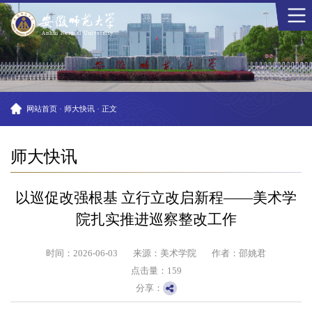
网站首页
·
师大快讯
·
正文
师大快讯
以巡促改强根基 立行立改启新程——美术学
院扎实推进巡察整改工作
时间：2026-06-03
来源：美术学院
作者：邵姚君
点击量：
159
分享：