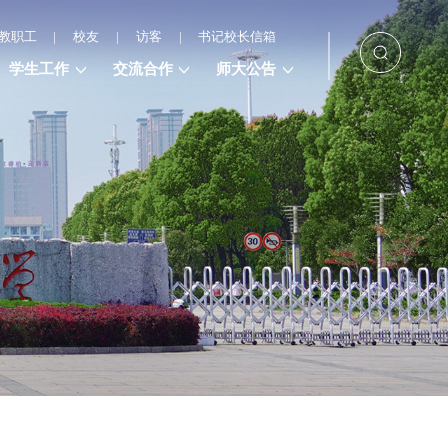
教职工
|
校友
|
访客
|
书记校长信箱
学生工作
交流合作
师大公告