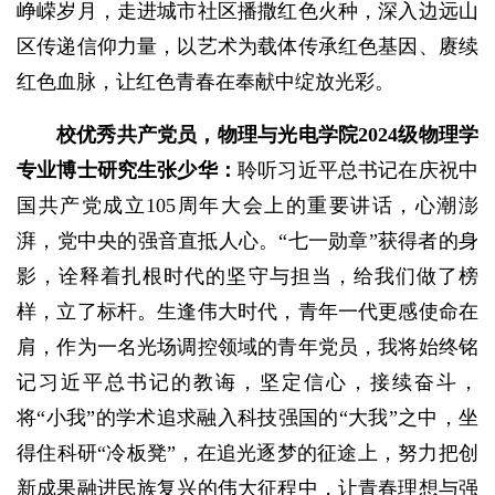
峥嵘岁月，走进城市社区播撒红色火种，深入边远山
区传递信仰力量，以艺术为载体传承红色基因、赓续
红色血脉，让红色青春在奉献中绽放光彩。
校
优秀共产党员，物理与光电学院
2024
级物理学
专业博士研究生张少华
：
聆听习近平总书记在庆祝中
国共产党成立105周年大会上的重要讲话，心潮澎
湃，党中央的强音直抵人心。“七一勋章”获得者的身
影，诠释着扎根时代的坚守与担当，给我们做了榜
样，立了标杆。生逢伟大时代，青年一代更感使命在
肩，作为一名光场调控领域的青年党员，我将始终铭
记习近平总书记的教诲，坚定信心，接续奋斗，
将“小我”的学术追求融入科技强国的“大我”之中，坐
得住科研“冷板凳”，在追光逐梦的征途上，努力把创
新成果融进民族复兴的伟大征程中，让青春理想与强