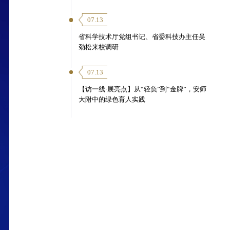
07.13
省科学技术厅党组书记、省委科技办主任吴
劲松来校调研
07.13
【访一线·展亮点】从“轻负”到“金牌”，安师
大附中的绿色育人实践