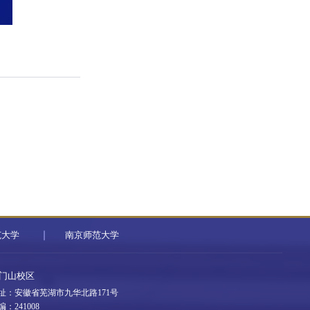
范大学
南京师范大学
门山校区
址：安徽省芜湖市九华北路171号
编：241008