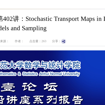
hastic Transport Maps in Di
els and Sampling
来源：
作者：
点击量：
263
分享：