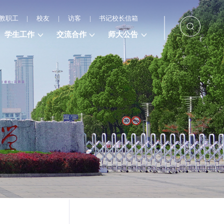
教职工
|
校友
|
访客
|
书记校长信箱
学生工作
交流合作
师大公告