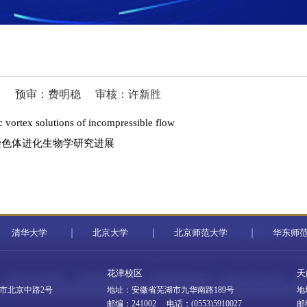
扬
预审：费明稳
审核：许新胜
lutions of incompressible flow
染色体进化生物学研究进展
清华大学
北京大学
北京师范大学
华东师
花津校区
天
市北京中路2号
地址：安徽省芜湖市九华南路189号
地
邮编：241002 电话：(0553)5910027
邮