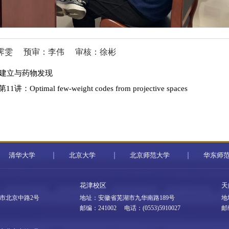
霁雯
预审：李伟
审核：徐彬
的建立与药物发现
few-weight codes from projective spaces
清华大学
北京大学
北京师范大学
华东师
花津校区
天
市北京中路2号
地址：安徽省芜湖市九华南路189号
地
邮编：241002 电话：(0553)5910027
邮