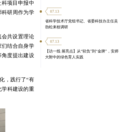
社科项目申报中
07.13
师科研周作为学
省科学技术厅党组书记、省委科技办主任吴
劲松来校调研
流会共设置理论
07.13
家们结合自身学
【访一线·展亮点】从“轻负”到“金牌”，安师
等角度提出建设
大附中的绿色育人实践
化，践行了“有
化学科建设的重