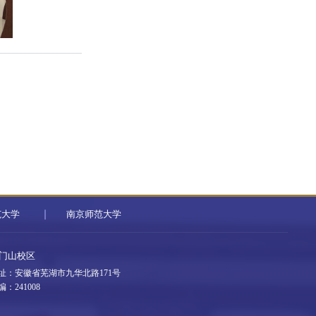
范大学
南京师范大学
门山校区
址：安徽省芜湖市九华北路171号
编：241008