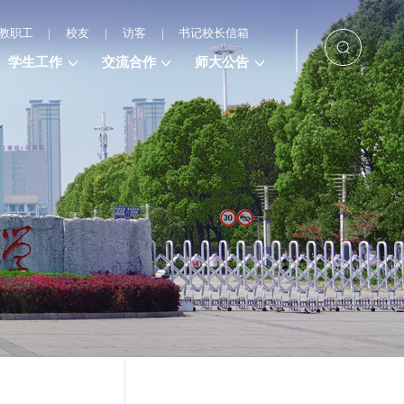
教职工
|
校友
|
访客
|
书记校长信箱
学生工作
交流合作
师大公告